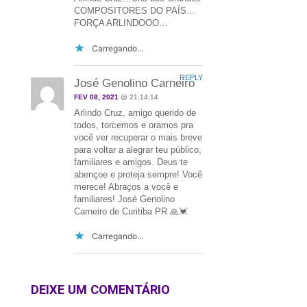
COMPOSITORES DO PAÍS…
FORÇA ARLINDOOO…
Carregando...
REPLY
José Genolino Carneiro
FEV 08, 2021
@ 21:14:14
Arlindo Cruz, amigo querido de
todos, torcemos e oramos pra
você ver recuperar o mais breve
para voltar a alegrar teu público,
familiares e amigos. Deus te
abençoe e proteja sempre! Você
merece! Abraços a você e
familiares! José Genolino
Carneiro de Curitiba PR 🙏💓
Carregando...
DEIXE UM COMENTÁRIO