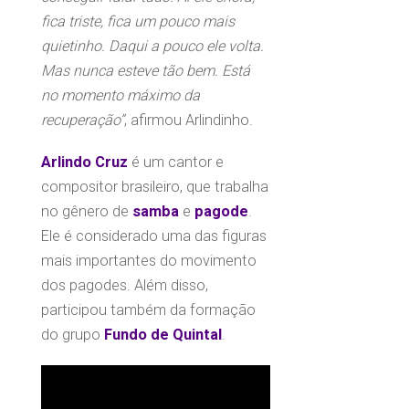
fica triste, fica um pouco mais
quietinho. Daqui a pouco ele volta.
Mas nunca esteve tão bem. Está
no momento máximo da
recuperação”
, afirmou Arlindinho.
Arlindo Cruz
é um cantor e
compositor brasileiro, que trabalha
no gênero de
samba
e
pagode
.
Ele é considerado uma das figuras
mais importantes do movimento
dos pagodes. Além disso,
participou também da formação
do grupo
Fundo de Quintal
.