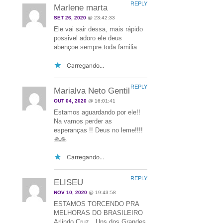
REPLY
Marlene marta
SET 26, 2020
@ 23:42:33
Ele vai sair dessa, mais rápido
possivel adoro ele deus
abençoe sempre.toda familia
Carregando...
REPLY
Marialva Neto Gentil
OUT 04, 2020
@ 16:01:41
Estamos aguardando por ele!!
Na vamos perder as
esperanças !! Deus no leme!!!!
🙏🙏
Carregando...
REPLY
ELISEU
NOV 10, 2020
@ 19:43:58
ESTAMOS TORCENDO PRA
MELHORAS DO BRASILEIRO
Arlindo Cruz…Uns dos Grandes