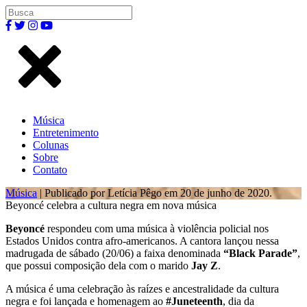
Música
Entretenimento
Colunas
Sobre
Contato
Música
| Publicado por Letícia Pêgo em 20 de junho de 2020.
Beyoncé celebra a cultura negra em nova música
Beyoncé
respondeu com uma música à violência policial nos
Estados Unidos contra afro-americanos. A cantora lançou nessa
madrugada de sábado (20/06) a faixa denominada
“Black Parade”
,
que possui composição dela com o marido
Jay Z
.
A música é uma celebração às raízes e ancestralidade da cultura
negra e foi lançada e homenagem ao
#Juneteenth
, dia da