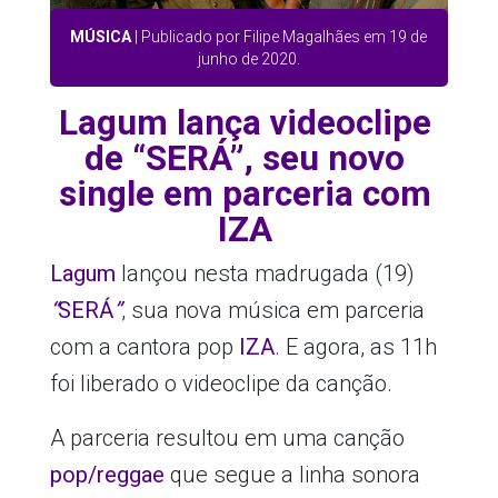
MÚSICA
| Publicado por Filipe Magalhães em 19 de
junho de 2020.
Lagum lança videoclipe
de “SERÁ”, seu novo
single em parceria com
IZA
Lagum
lançou nesta madrugada (19)
“
SERÁ
”
, sua nova música em parceria
com a cantora pop
IZA
. E agora, as 11h
foi liberado o videoclipe da canção.
A parceria resultou em uma canção
pop/reggae
que segue a linha sonora