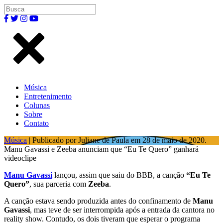
Música
Entretenimento
Colunas
Sobre
Contato
Música
| Publicado por Juliane de Paula em 28 de maio de 2020.
Manu Gavassi e Zeeba anunciam que “Eu Te Quero” ganhará
videoclipe
Manu Gavassi
lançou, assim que saiu do BBB, a canção
“Eu Te
Quero”
, sua parceria com
Zeeba
.
A canção estava sendo produzida antes do confinamento de
Manu
Gavassi
, mas teve de ser interrompida após a entrada da cantora no
reality show. Contudo, os dois tiveram que esperar o programa