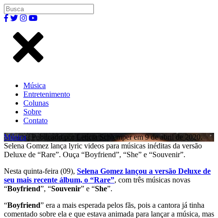
Música
Entretenimento
Colunas
Sobre
Contato
Música
| Publicado por Leticia Schlemper em 9 de abril de 2020.
Selena Gomez lança lyric videos para músicas inéditas da versão
Deluxe de “Rare”. Ouça “Boyfriend”, “She” e “Souvenir”.
Nesta quinta-feira (09),
Selena Gomez lançou a versão Deluxe de
seu mais recente álbum, o “Rare”
, com três músicas novas
“
Boyfriend
”, “
Souvenir
” e “
She
”.
“
Boyfriend
” era a mais esperada pelos fãs, pois a cantora já tinha
comentado sobre ela e que estava animada para lançar a música, mas