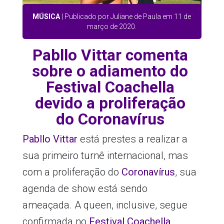
MÚSICA
| Publicado por Juliane de Paula em 11 de
março de 2020.
Pabllo Vittar comenta
sobre o adiamento do
Festival Coachella
devido a proliferação
do Coronavírus
Pabllo Vittar
está prestes a realizar a
sua primeiro turnê internacional, mas
com a proliferação do
Coronavírus
, sua
agenda de show está sendo
ameaçada. A queen, inclusive, segue
confirmada no
Festival Coachella
,