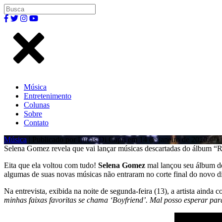
Música
Entretenimento
Colunas
Sobre
Contato
Música
| Publicado por Lucas Di Capri em 14 de janeiro de 2020.
Selena Gomez revela que vai lançar músicas descartadas do álbum “R
Eita que ela voltou com tudo!
Selena Gomez
mal lançou seu álbum de
algumas de suas novas músicas não entraram no corte final do novo dis
Na entrevista, exibida na noite de segunda-feira (13), a artista aind
minhas faixas favoritas se chama ‘Boyfriend’. Mal posso esperar pa