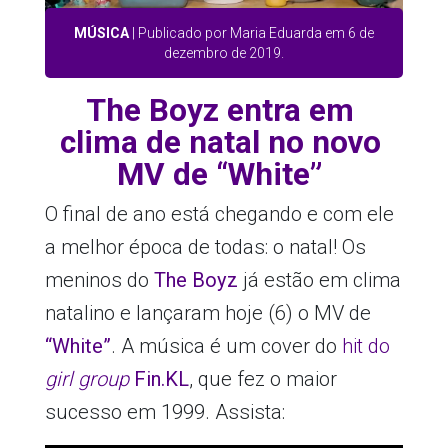
MÚSICA
| Publicado por Maria Eduarda em 6 de
dezembro de 2019.
The Boyz entra em
clima de natal no novo
MV de “White”
O final de ano está chegando e com ele
a melhor época de todas: o natal! Os
meninos do
The Boyz
já estão em clima
natalino e lançaram hoje (6) o MV de
“White”
. A música é um cover do
hit do
girl group
Fin.KL
, que fez o maior
sucesso em 1999. Assista: