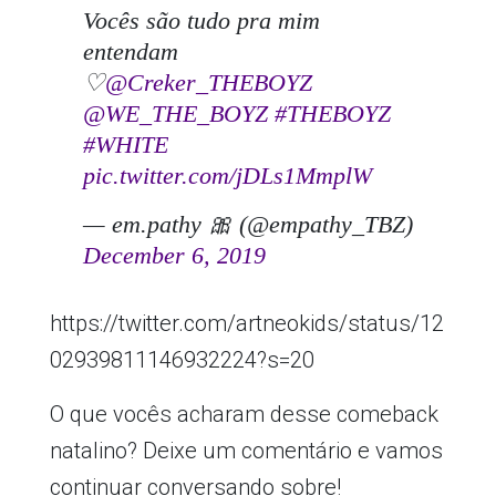
Vocês são tudo pra mim
entendam
♡
@Creker_THEBOYZ
@WE_THE_BOYZ
#THEBOYZ
#WHITE
pic.twitter.com/jDLs1MmplW
— em.pathy 🎀 (@empathy_TBZ)
December 6, 2019
https://twitter.com/artneokids/status/12
02939811146932224?s=20
O que vocês acharam desse comeback
natalino? Deixe um comentário e vamos
continuar conversando sobre!