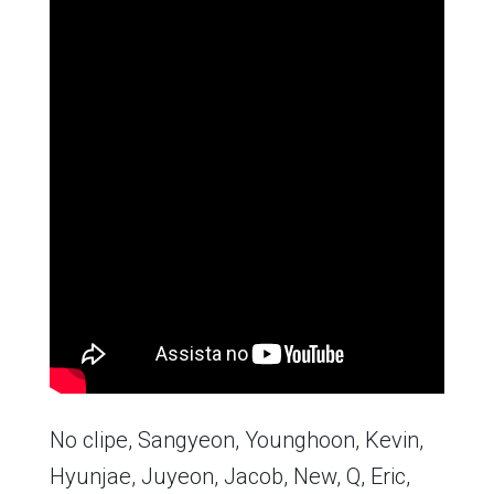
No clipe, Sangyeon, Younghoon, Kevin,
Hyunjae, Juyeon, Jacob, New, Q, Eric,