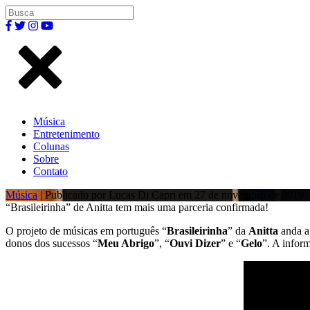
Música
Entretenimento
Colunas
Sobre
Contato
Música
| Publicado por Lucas Di Capri em 27 de novembro de 2019.
“Brasileirinha” de Anitta tem mais uma parceria confirmada!
O projeto de músicas em português “
Brasileirinha
” da
Anitta
anda a
donos dos sucessos “
Meu Abrigo
”, “
Ouvi Dizer
” e “
Gelo
”. A infor