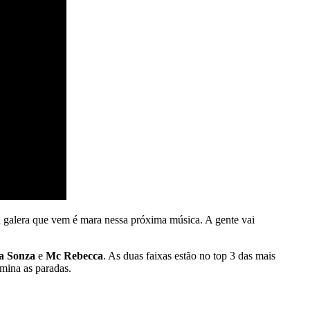
e a galera que vem é mara nessa próxima música. A gente vai
a
Sonza
e
Mc
Rebecca
. As duas faixas estão no top 3 das mais
ina as paradas.