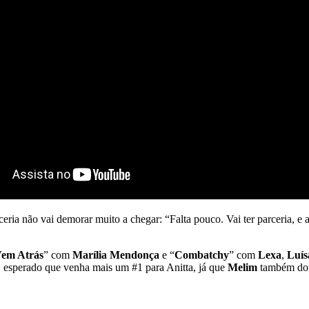
rceria não vai demorar muito a chegar: “Falta pouco. Vai ter parceria, 
Vem Atrás
” com
Marília Mendonça
e “
Combatchy
” com
Lexa
,
Luís
esperado que venha mais um #1 para Anitta, já que
Melim
também dom