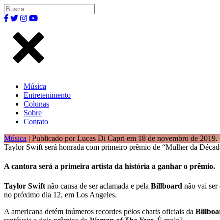
Música
Entretenimento
Colunas
Sobre
Contato
Música
| Publicado por Lucas Di Capri em 18 de novembro de 2019.
Taylor Swift será honrada com primeiro prêmio de “Mulher da Década
A cantora será a primeira artista da história a ganhar o prêmio.
Taylor Swift
não cansa de ser aclamada e pela
Billboard
não vai ser 
no próximo dia 12, em Los Angeles.
A americana detém inúmeros recordes pelos charts oficiais da
Billboa