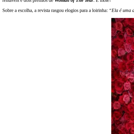
rentáveis e dois prêmios de
Woman of The Year
. É mole?
Sobre a escolha, a revista rasgou elogios para a loirinha:
“Ela é uma d