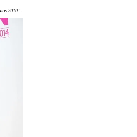
 anos 2010”
.