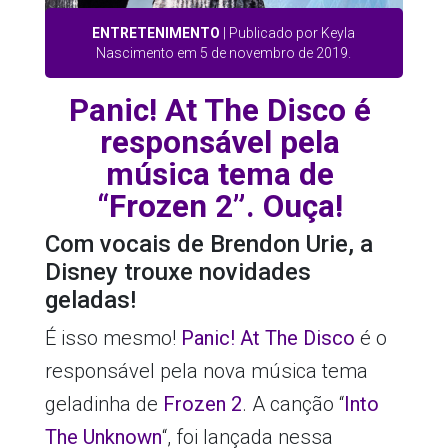
ENTRETENIMENTO
| Publicado por Keyla
Nascimento em 5 de novembro de 2019.
Panic! At The Disco é
responsável pela
música tema de
“Frozen 2”. Ouça!
Com vocais de Brendon Urie, a
Disney trouxe novidades
geladas!
É isso mesmo!
Panic! At The Disco
é o
responsável pela nova música tema
geladinha de
Frozen 2
. A canção “
Into
The Unknown
“, foi lançada nessa