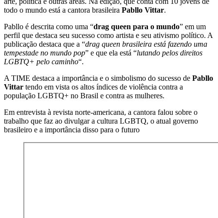
arte, política e outras áreas. Na edição, que conta com 10 jovens de
todo o mundo está a cantora brasileira
Pabllo Vittar
.
Pabllo é descrita como uma “
drag queen para o mundo
” em um
perfil que destaca seu sucesso como artista e seu ativismo político. A
publicação destaca que a “
drag queen brasileira está fazendo uma
tempestade no mundo pop
” e que ela está “
lutando pelos direitos
LGBTQ+ pelo caminho
“.
A TIME destaca a importância e o simbolismo do sucesso de
Pabllo
Vittar
tendo em vista os altos índices de violência contra a
população LGBTQ+ no Brasil e contra as mulheres.
Em entrevista à revista norte-americana, a cantora falou sobre o
trabalho que faz ao divulgar a cultura LGBTQ, o atual governo
brasileiro e a importância disso para o futuro