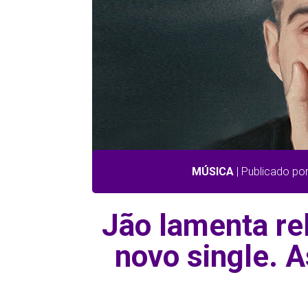
MÚSICA
| Publicado po
Jão lamenta r
novo single. 