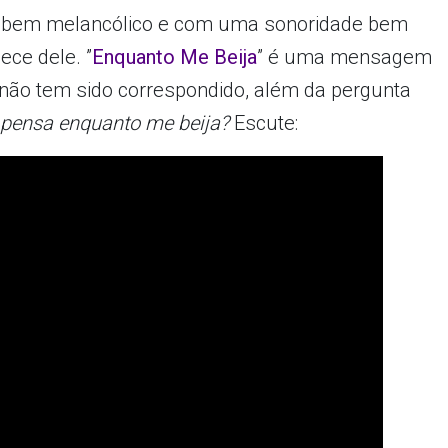
ou bem melancólico e com uma sonoridade bem
ece dele. ”
Enquanto Me Beija
” é uma mensagem
 não tem sido correspondido, além da pergunta
pensa enquanto me beija?
Escute: