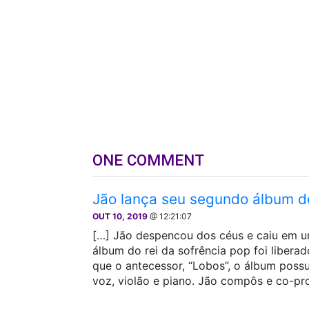
ONE COMMENT
Jão lança seu segundo álbum de
OUT 10, 2019
@ 12:21:07
[…] Jão despencou dos céus e caiu em u
álbum do rei da sofrência pop foi liber
que o antecessor, “Lobos”, o álbum poss
voz, violão e piano. Jão compôs e co-pro