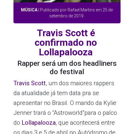
MÚSICA
| Publicado por Rafael Martins em 25 de
setembro de 2019.
Travis Scott é
confirmado no
Lollapalooza
Rapper será um dos headliners
do festival
Travis Scott
, um dos maiores rappers
da atualidade já tem data pra se
apresentar no Brasil. O marido da Kylie
Jenner trará o “Astroworld”para o palco
do
Lollapalooza
, que acontecerá entre
os dias 3 e 5 de abril no Autódromo de