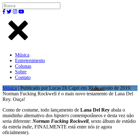
Música
Entretenimento
Colunas
Sobre
Contato
Música
| Publicado por Lucas Di Capri em 30 de agosto de 2019.
Norman Fucking Rockwell é o mais novo testamento de Lana Del
Rey. Ouça!
Como de costume, todo lançamento de
Lana Del Rey
abala o
mundinh
o
alternativo dos
hipsters
contemporâneos e desta vez não
seria diferente:
Norman Fucking Rockwell
, sexto álbum de estúdio
da estrela
indie
, FINALMENTE está entre nós (e agora
oficialmente).