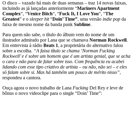
O disco – vazado há mais de duas semanas – traz 14 novas faixas,
incluindo as já lançadas anteriormente “
Mariners Apartment
Complex
“, “
Venice Bitch
“, “
Fuck It, I Love You
“, “
The
Greatest
” e o
sleeper hit
“
Doin’ Time”
, uma versão
indie pop
da
faixa de mesmo nome da banda punk
Sublime
.
Para quem não sabe, o título do álbum vem do nome de um
ilustrador admirado por Lana que se chamava
Norman Rockwell
.
Em entrevista à rádio
Beats 1
, a proprietária do alternativo falou
sobre a escolha.
“A faixa título se chama ‘Norman Fucking
Rockwell’ e é sobre um homem que é um artista genial, que se acha
o cara e não para de falar sobre isso. Com frequência eu acabei
lidando com esse tipo criativo de artista – ou não, não sei – e eles
só falam sobre si. Mas há também um pouco de mérito nisso”
,
respondeu a cantora.
Ouça agora o novo trabalho de Lana
Fucking
Del Rey e leve de
bônus o novo videoclipe para o single “Doin’ Time”: