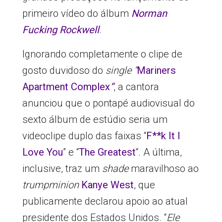
primeiro vídeo do álbum
Norman
Fucking Rockwell
.
Ignorando completamente o clipe de
gosto duvidoso do
single “
Mariners
Apartment Complex
“
, a cantora
anunciou que o pontapé audiovisual do
sexto álbum de estúdio seria um
videoclipe duplo das faixas “
F**k It I
Love You
” e “
The Greatest
“. A última,
inclusive, traz um
shade
maravilhoso ao
trumpminion
Kanye West
, que
publicamente declarou apoio ao atual
presidente dos Estados Unidos. “
Ele