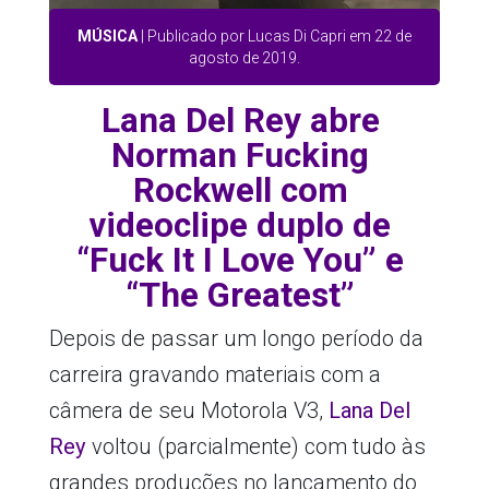
MÚSICA
| Publicado por Lucas Di Capri em 22 de
agosto de 2019.
Lana Del Rey abre
Norman Fucking
Rockwell com
videoclipe duplo de
“Fuck It I Love You” e
“The Greatest”
Depois de passar um longo período da
carreira gravando materiais com a
câmera de seu Motorola V3,
Lana Del
Rey
voltou (parcialmente) com tudo às
grandes produções no lançamento do