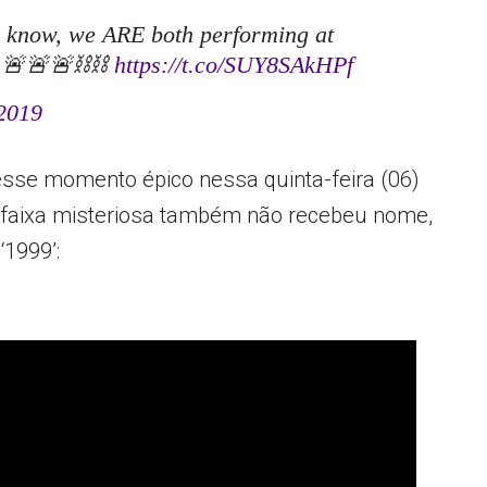
ou know, we ARE both performing at
… 🚨🚨🚨⛓⛓
https://t.co/SUY8SAkHPf
 2019
sse momento épico nessa quinta-feira (06)
a faixa misteriosa também não recebeu nome,
‘1999’: