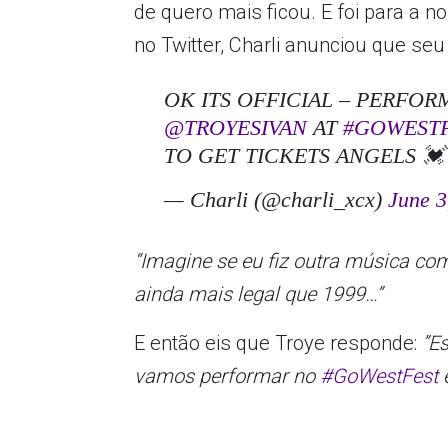
de quero mais ficou. E foi para a 
no Twitter, Charli anunciou que seu
OK ITS OFFICIAL – PERFO
@TROYESIVAN
AT
#GOWEST
TO GET TICKETS ANGELS 
— Charli (@charli_xcx)
June 3
“Imagine se eu fiz outra música co
ainda mais legal que 1999…”
E então eis que Troye responde:
”E
vamos performar no
#GoWestFest
e