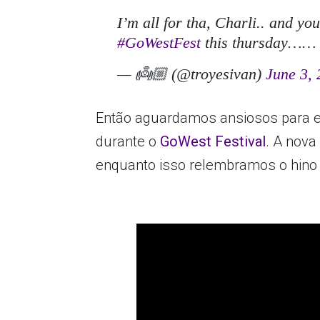
I’m all for tha, Charli.. and y
#GoWestFest
this thursday…
— 👼🏼 (@troyesivan)
June 3,
Então aguardamos ansiosos para e
durante o
GoWest Festival
. A nov
enquanto isso relembramos o hino 