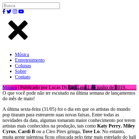
Música
Entretenimento
Colunas
Sobre
Contato
Música
| Publicado por Lucas Di Capri em 1 de junho de 2019.
O que você pode não ter escutado na última semana de lançamentos
do mês de maio!
A última sexta-feira (31/05) foi o dia em que os artistas do mundo
pop tiraram para estrearem suas novas faixas. Entre todas as
novidades da data, algumas tomaram maior conhecimento por terem
artistas mais conhecidos na produção, tais como
Katy Perry
,
Miley
Cyrus
,
Cardi B
ou a Cleo Pires gringa,
Tove Lo
. No entanto,
muita gente talentosa ficou ofuscada pelo time mais estrelado do hall