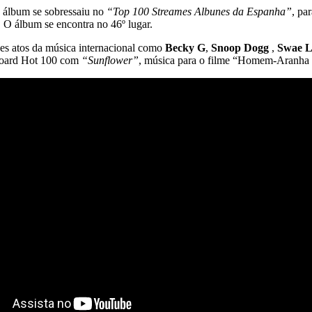
o álbum se sobressaiu no
“Top 100 Streames Albunes da Espanha”
, pa
 O álbum se encontra no 46º lugar.
des atos da música internacional como
Becky G
,
Snoop Dogg
,
Swae L
lboard Hot 100 com
“Sunflower”
, música para o filme “Homem-Aranha