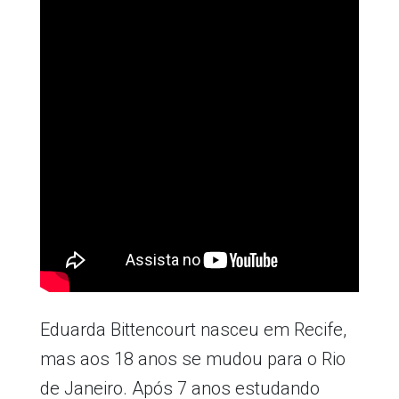
Eduarda Bittencourt nasceu em Recife,
mas aos 18 anos se mudou para o Rio
de Janeiro. Após 7 anos estudando