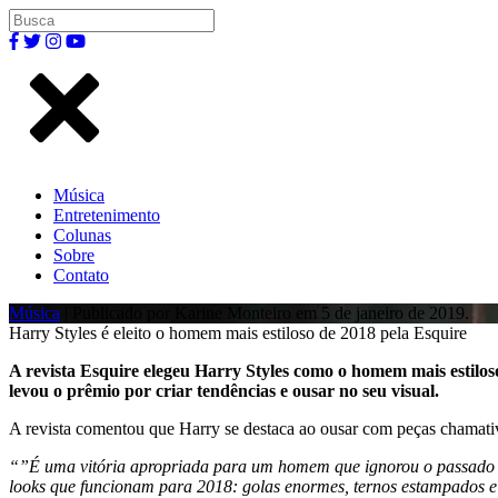
Música
Entretenimento
Colunas
Sobre
Contato
Música
| Publicado por Karine Monteiro em 5 de janeiro de 2019.
Harry Styles é eleito o homem mais estiloso de 2018 pela Esquire
A revista Esquire elegeu Harry Styles como o homem mais estilos
levou o prêmio por criar tendências e ousar no seu visual.
A revista comentou que Harry se destaca ao ousar com peças chamativ
“”É uma vitória apropriada para um homem que ignorou o passado d
looks que funcionam para 2018: golas enormes, ternos estampados e 