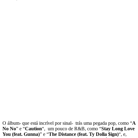
O álbum- que está incrível por sinal- trás uma pegada pop, como “
A
No No
” e “
Caution
“, um pouco de R&B, como “
Stay Long Love
You (feat. Gunna)
” e “
The Distance (feat. Ty Dolla $ign)
“, e,