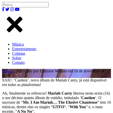
Música
Entretenimento
Colunas
Sobre
Contato
Música
| Publicado por Emerson William em 16 de novembro de
2018.
SAIU: ‘Caution’, novo álbum de Mariah Carey, já está disponível
em todas as plataformas!
Ah, finalmente os refrescos!
Mariah Carey
liberou nesta sexta (16)
o seu décimo quinto álbum de estúdio, intitulado ‘
Caution
‘. O
sucessor de “
Me. I Am Mariah… The Elusive Chanteuse
” tem 10
músicas, dentre elas os singles “
GTFO
“, “
With You
” e, o mais
recente, “
A No No
“.