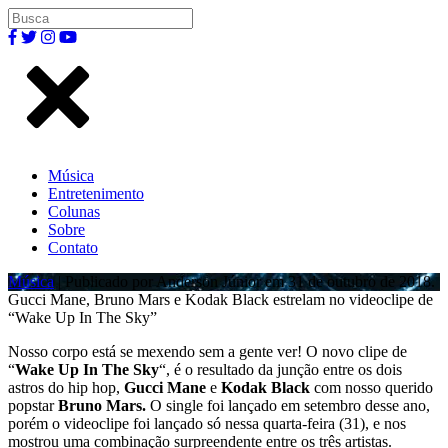
Música
Entretenimento
Colunas
Sobre
Contato
Música
| Publicado por Anderson Júnior em 31 de outubro de 2018.
Gucci Mane, Bruno Mars e Kodak Black estrelam no videoclipe de
“Wake Up In The Sky”
Nosso corpo está se mexendo sem a gente ver! O novo clipe de
“
Wake Up In The Sky
“, é o resultado da junção entre os dois
astros do hip hop,
Gucci Mane
e
Kodak Black
com nosso querido
popstar
Bruno Mars.
O single foi lançado em setembro desse ano,
porém o videoclipe foi lançado só nessa quarta-feira (31), e nos
mostrou uma combinação surpreendente entre os três artistas.