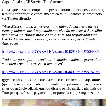
Capa oficial do EP Survive The Summer
Os fãs que haviam comprado ingressos foram informados via e-mail,
fato que confirmou o cancelamento da tour. A cantora se pronunciou
via Twitter dizendo:
“Acreditem em mim. Eu estava muito animada para esta turnê e
estou genuinamente desapontada por ela não acontecer. A escolha
não estava em minhas mãos e não é de minha responsabilidade
fazê-la. Espero que um dia eu possa conhecê-los pessoalmente.
Amo vocês”
https://twitter.com/IGGYAZALEA/status/1048918169275043840
‘Tudo que posso fazer é continuar tentando, continuar gravando e
continuar com um sorriso em meu rosto’
https://twitter.com/IGGYAZALEA/status/1048919505395757057
Iggy não foi a única prejudicada com o cancelamento,
Cupcakke
(que faria os shows de abertura) também se pronunciou, até mesmo
antes do anúncio oficial, quando disse que não participaria mais da
Tour por questões de pagamento por parte da equipe organizadora.