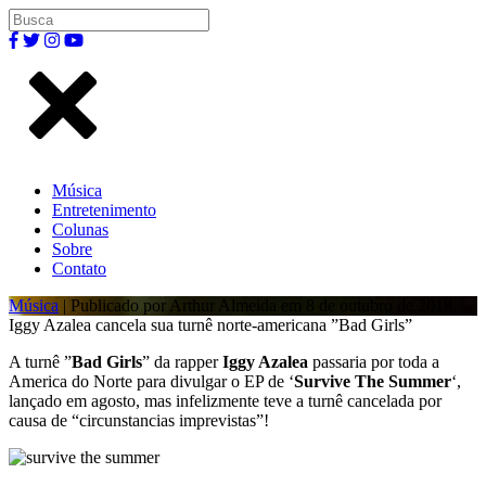
Música
Entretenimento
Colunas
Sobre
Contato
Música
| Publicado por Arthur Almeida em 8 de outubro de 2018.
Iggy Azalea cancela sua turnê norte-americana ”Bad Girls”
A turnê ”
Bad Girls
” da rapper
Iggy Azalea
passaria por toda a
America do Norte para divulgar o EP de ‘
Survive The Summer
‘,
lançado em agosto, mas infelizmente teve a turnê cancelada por
causa de “circunstancias imprevistas”!