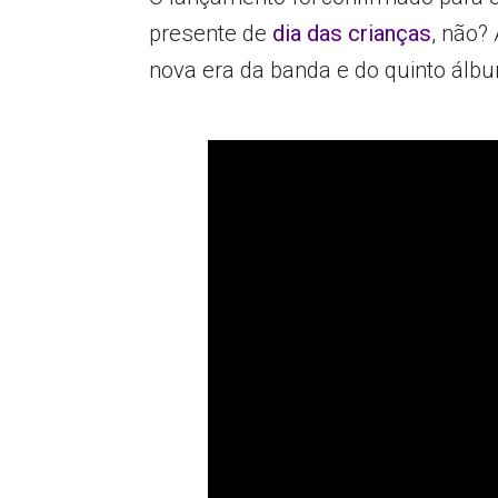
presente de
dia das crianças
, não?
nova era da banda e do quinto álb