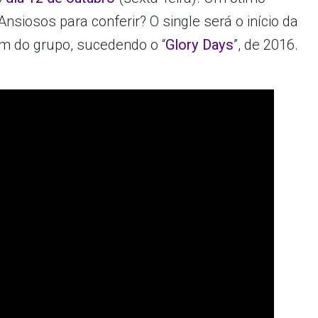
 Ansiosos para conferir? O single será o início da
um do grupo, sucedendo o “
Glory Days
”, de 2016.