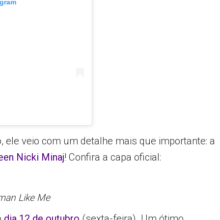
agram
, ele veio com um detalhe mais que importante: a
een Nicki Minaj
! Confira a capa oficial:
oman Like Me
o
dia 12 de outubro
(sexta-feira). Um ótimo