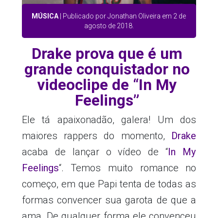
MÚSICA
| Publicado por Jonathan Oliveira em 2 de
agosto de 2018.
Drake prova que é um
grande conquistador no
videoclipe de “In My
Feelings”
Ele tá apaixonadão, galera! Um dos
maiores rappers do momento,
Drake
acaba de lançar o vídeo de “
In My
Feelings
“. Temos muito romance no
começo, em que Papi tenta de todas as
formas convencer sua garota de que a
ama. De qualquer forma ele convenceu