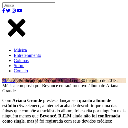
Música
Entretenimento
Colunas
Sobre
Contato
Música
| Publicado por Arthur Almeida em 30 de julho de 2018.
Música composta por Beyoncé entrará no novo álbum de Ariana
Grande
Com
Ariana Grande
prestes a lançar seu
quarto álbum de
estúdio
(Sweetener) , a internet acaba de descobrir que uma das
faixas que compõe a tracklist do álbum, foi escrita por ninguém mais
ninguém menos que
Beyoncé
.
R.E.M
ainda
não foi confirmada
como single
, mas já foi registrada com seus devidos créditos: