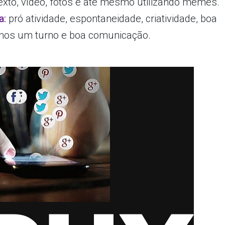
texto, vídeo, fotos e até mesmo utilizando memes.
a:
pró atividade, espontaneidade, criatividade, boa
menos um turno e boa comunicação.