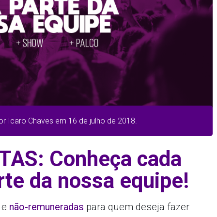
or Icaro Chaves em 16 de julho de 2018.
AS: Conheça cada
rte da nossa equipe!
e
não-remuneradas
para quem deseja fazer