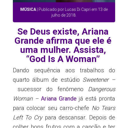
MÚSICA
| Publicado por Lucas Di Capri em 13 de
julho de 2018.
Se Deus existe, Ariana
Grande afirma que ele é
uma mulher. Assista,
“God Is A Woman”
Dando sequência aos trabalhos do
quarto álbum de estúdio
Sweetener –
sucessor do fenômeno
Dangerous
Woman –
Ariana Grande
já está pronta
para colocar seu carro-chefe
No Tears
Left To Cry
para descansar. Depois de
colher bons frutos com a canção e ter