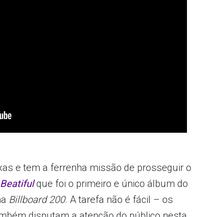
xas e tem a ferrenha missão de prosseguir o
Beatiful
que foi o primeiro e único álbum do
na
Billboard 200
. A tarefa não é fácil – os
mbém disputam a atenção do público nesta