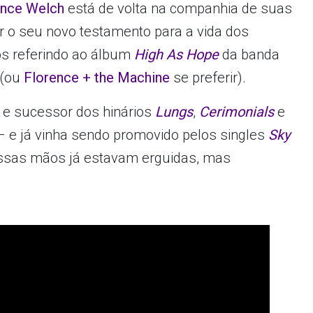
ence Welch
está de volta na companhia de suas
r o seu novo testamento para a vida dos
os referindo ao álbum
High As Hope
da banda
(ou
Florence + the Machine
se preferir).
– e sucessor dos hinários
Lungs
,
Cerimonials
e
– e já vinha sendo promovido pelos singles
Sky
ssas mãos já estavam erguidas, mas