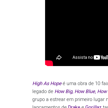
High As Hope
é uma obra de 10 fai
legado de
How Big, How Blue, How 
grupo a estrear em primeiro lugar 
lançamentos de
Drake
e
Gorillaz
ta