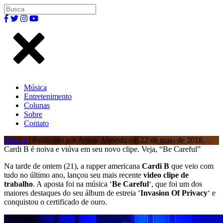
Música
Entretenimento
Colunas
Sobre
Contato
Música
| Publicado por Arthur Almeida em 22 de maio de 2018.
Cardi B é noiva e viúva em seu novo clipe. Veja, “Be Careful”
Na tarde de ontem (21), a rapper americana
Cardi B
que veio com
tudo no último ano, lançou seu mais recente
video clipe de
trabalho
. A aposta foi na música ‘
Be Careful
‘, que foi um dos
maiores destaques do seu álbum de estreia ‘
Invasion Of Privacy
‘ e
conquistou o certificado de ouro.