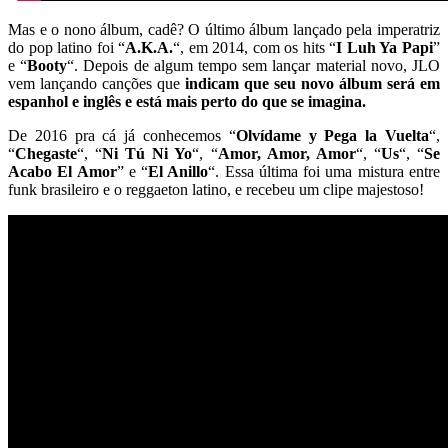
Mas e o nono álbum, cadê? O último álbum lançado pela imperatriz
do pop latino foi “
A.K.A.
“, em 2014, com os hits “
I Luh Ya Papi
”
e “
Booty
“. Depois de algum tempo sem lançar material novo, JLO
vem lançando canções que
indicam que seu novo álbum será em
espanhol e inglês e está mais perto do que se imagina.
De 2016 pra cá já conhecemos “
Olvídame y Pega la Vuelta
“,
“
Chegaste
“, “
Ni Tú Ni Yo
“, “
Amor, Amor, Amor
“, “
Us
“, “
Se
Acabo El Amor
” e “
El Anillo
“. Essa última foi uma mistura entre
funk brasileiro e o reggaeton latino, e recebeu um clipe majestoso!