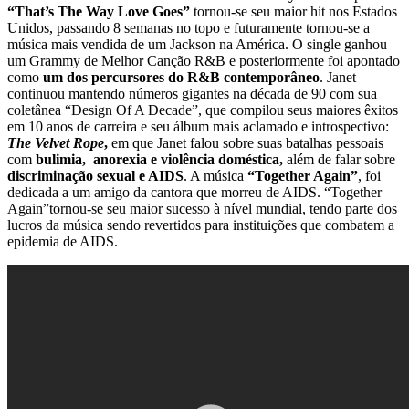
“That’s The Way Love Goes”
tornou-se seu maior hit nos Estados
Unidos, passando 8 semanas no topo e futuramente tornou-se a
música mais vendida de um Jackson na América. O single ganhou
um Grammy de Melhor Canção R&B e posteriormente foi apontado
como
um dos percursores do R&B contemporâneo
. Janet
continuou mantendo números gigantes na década de 90 com sua
coletânea “Design Of A Decade”, que compilou seus maiores êxitos
em 10 anos de carreira e seu álbum mais aclamado e introspectivo:
The Velvet Rope
,
em que Janet falou sobre suas batalhas pessoais
com
bulimia, anorexia e violência doméstica,
além de falar sobre
discriminação sexual e AIDS
. A música
“Together Again”
, foi
dedicada a um amigo da cantora que morreu de AIDS. “Together
Again”tornou-se seu maior sucesso à nível mundial, tendo parte dos
lucros da música sendo revertidos para instituições que combatem a
epidemia de AIDS.