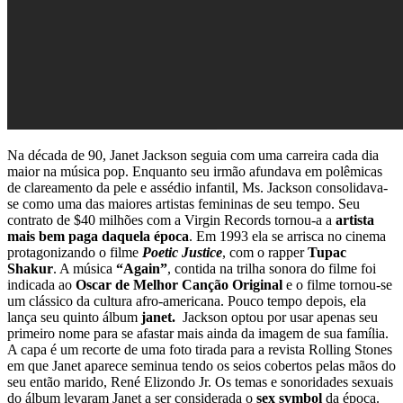
Na década de 90, Janet Jackson seguia com uma carreira cada dia
maior na música pop. Enquanto seu irmão afundava em polêmicas
de clareamento da pele e assédio infantil, Ms. Jackson consolidava-
se como uma das maiores artistas femininas de seu tempo. Seu
contrato de $40 milhões com a Virgin Records tornou-a a
artista
mais bem paga daquela época
. Em 1993 ela se arrisca no cinema
protagonizando o filme
Poetic Justice
, com o rapper
Tupac
Shakur
. A música
“Again”
, contida na trilha sonora do filme foi
indicada ao
Oscar de Melhor Canção Original
e o filme tornou-se
um clássico da cultura afro-americana. Pouco tempo depois, ela
lança seu quinto álbum
janet.
Jackson optou por usar apenas seu
primeiro nome para se afastar mais ainda da imagem de sua família.
A capa é um recorte de uma foto tirada para a revista Rolling Stones
em que Janet aparece seminua tendo os seios cobertos pelas mãos do
seu então marido, René Elizondo Jr. Os temas e sonoridades sexuais
do álbum levaram Janet a ser considerada o
sex symbol
da época.