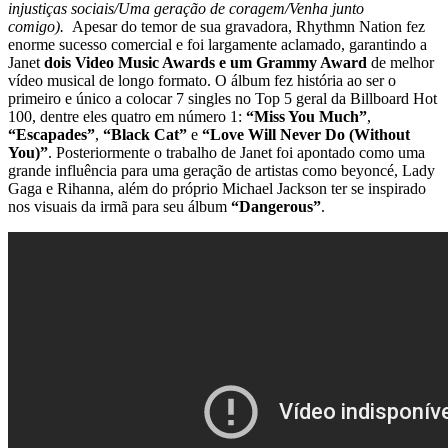
injustiças sociais/Uma geração de coragem/Venha junto
comigo).
Apesar do temor de sua gravadora, Rhythmn Nation fez
enorme sucesso comercial e foi largamente aclamado, garantindo a
Janet
dois Video Music Awards e um Grammy Award
de melhor
vídeo musical de longo formato. O álbum fez história ao ser o
primeiro e único a colocar 7 singles no Top 5 geral da Billboard Hot
100, dentre eles quatro em número 1:
“Miss You Much”
,
“Escapades”
,
“Black Cat”
e
“Love Will Never Do (Without
You)”
. Posteriormente o trabalho de Janet foi apontado como uma
grande influência para uma geração de artistas como beyoncé, Lady
Gaga e Rihanna, além do próprio Michael Jackson ter se inspirado
nos visuais da irmã para seu álbum
“Dangerous”
.