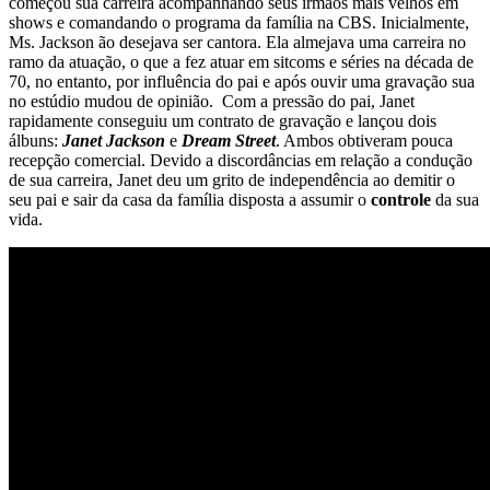
começou sua carreira acompanhando seus irmãos mais velhos em
shows e comandando o programa da família na CBS. Inicialmente,
Ms. Jackson ão desejava ser cantora. Ela almejava uma carreira no
ramo da atuação, o que a fez atuar em sitcoms e séries na década de
70, no entanto, por influência do pai e após ouvir uma gravação sua
no estúdio mudou de opinião. Com a pressão do pai, Janet
rapidamente conseguiu um contrato de gravação e lançou dois
álbuns:
Janet Jackson
e
Dream Street
. Ambos obtiveram pouca
recepção comercial. Devido a discordâncias em relação a condução
de sua carreira, Janet deu um grito de independência ao demitir o
seu pai e sair da casa da família disposta a assumir o
controle
da sua
vida.