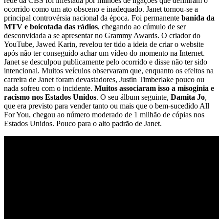
rede da CBS foi infestada por milhões de ligações que definiram o
ocorrido como um ato obsceno e inadequado. Janet tornou-se a
principal controvérsia nacional da época. Foi permanente
banida da
MTV e boicotada das rádios
, chegando ao cúmulo de ser
desconvidada a se apresentar no Grammy Awards. O criador do
YouTube, Jawed Karin, revelou ter tido a ideia de criar o website
após não ter conseguido achar um vídeo do momento na Internet.
Janet se desculpou publicamente pelo ocorrido e disse não ter sido
intencional. Muitos veículos observaram que, enquanto os efeitos na
carreira de Janet foram devastadores, Justin Timberlake pouco ou
nada sofreu com o incidente.
Muitos associaram isso a misoginia e
racismo nos Estados Unidos
. O seu álbum seguinte,
Damita Jo
,
que era previsto para vender tanto ou mais que o bem-sucedido All
For You, chegou ao número moderado de 1 milhão de cópias nos
Estados Unidos. Pouco para o alto padrão de Janet.