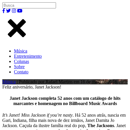
Música
Entretenimento
Colunas
Sobre
Contato
Música
| Publicado por Rafael Martins em 16 de maio de 2018.
Feliz aniversário, Janet Jackson!
Janet Jackson completa 52 anos com um catálogo de hits
marcantes e homenagem no Billboard Music Awards
It’s Janet! Miss Jackson if you’re nasty
. Há 52 anos atrás, nascia em
Gari, Indiana, filha mais nova de dez irmãos, Janet Damita Jo
Jackson. Caçula da ilustre família real do pop,
The Jacksons
. Janet