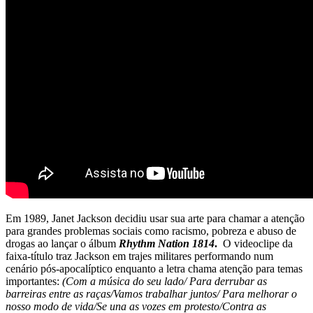
Em 1989, Janet Jackson decidiu usar sua arte para chamar a atenção
para grandes problemas sociais como racismo, pobreza e abuso de
drogas ao lançar o álbum
Rhythm Nation 1814
.
O videoclipe da
faixa-título traz Jackson em trajes militares performando num
cenário pós-apocalíptico enquanto a letra chama atenção para temas
importantes:
(Com a música do seu lado/ Para derrubar as
barreiras entre as raças/Vamos trabalhar juntos/ Para melhorar o
nosso modo de vida/Se una as vozes em protesto/Contra as