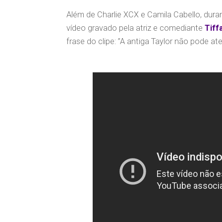
Além de Charlie XCX e Camila Cabello, dura
vídeo gravado pela atriz e comediante
Tiff
frase do clipe: ”A antiga Taylor não pode at