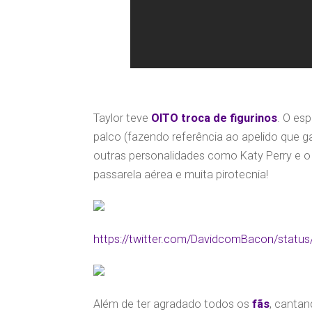
Taylor teve
OITO troca de figurinos
. O es
palco (fazendo referência ao apelido que 
outras personalidades como Katy Perry e o 
passarela aérea e muita pirotecnia!
https://twitter.com/DavidcomBacon/stat
Além de ter agradado todos os
fãs
, cantan