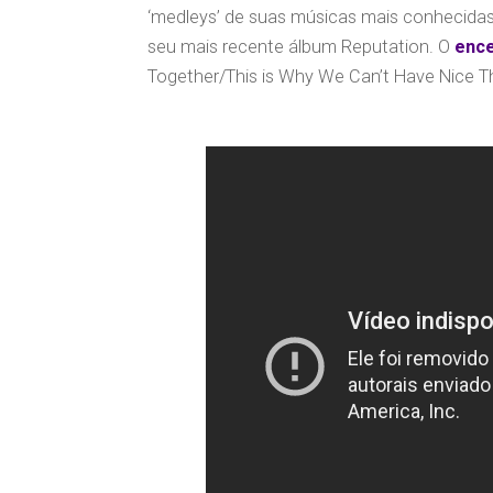
‘medleys’ de suas músicas mais conhecida
seu mais recente álbum Reputation. O
enc
Together/This is Why We Can’t Have Nice Th