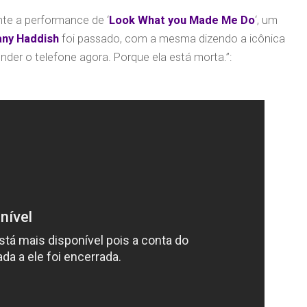
nte a performance de ‘
Look What you Made Me Do
‘, um
any Haddish
foi passado, com a mesma dizendo a icônica
ender o telefone agora. Porque ela está morta.”: