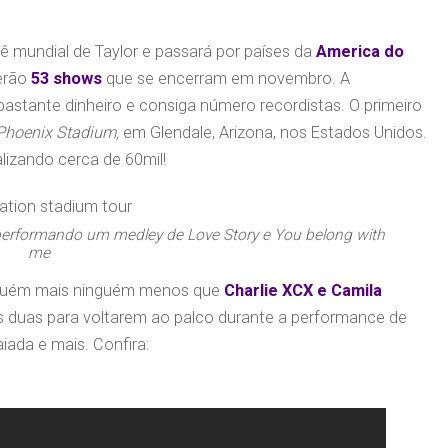
nê mundial de Taylor e passará por países da
America do
serão
53 shows
que se encerram em novembro. A
astante dinheiro e consiga número recordistas. O primeiro
 Phoenix Stadium,
em Glendale, Arizona, nos Estados Unidos.
talizando cerca de 60mil!
 performando um medley de Love Story e You belong with
me
nguém mais ninguém menos que
Charlie XCX e Camila
s duas para voltarem ao palco durante a performance de
iada e mais. Confira: