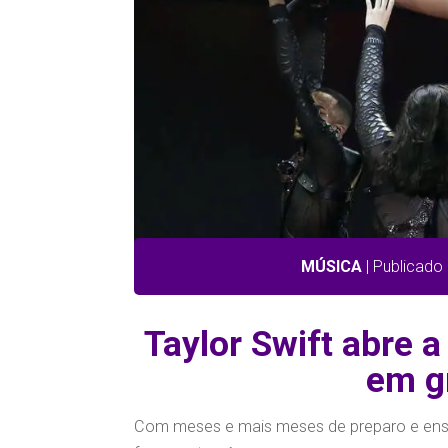
MÚSICA
| Publicado
Taylor Swift abre a
em gr
Com meses e mais meses de preparo e ens