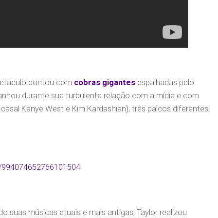
petáculo contou com
cobras gigantes
espalhadas pelo
ganhou durante sua turbulenta relação com a mídia e com
casal Kanye West e Kim Kardashian), três palcos diferentes,
us/994074652766101504
do suas músicas atuais e mais antigas, Taylor realizou