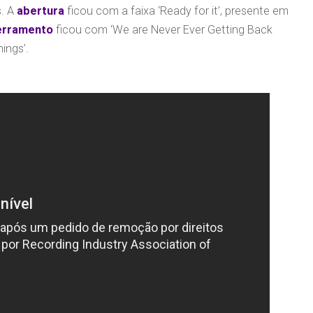
s. A
abertura
ficou com a faixa ‘Ready for it’, presente em
erramento
ficou com ‘We are Never Ever Getting Back
ings’.