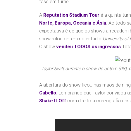
fase em turnê.
A
Reputation Stadium Tour
é a quinta tur
Norte, Europa, Oceania e Ásia
. Ao todo 
expectativa é de que os shows arrecadem b
show rolou ontem no estádio
University of
O show
vendeu TODOS os ingressos
, to
Taylor Swift durante o show de ontem (08),
A abertura do show ficou nas mãos de ni
Cabello
. Lembrando que Taylor convidou a
Shake It Off
com direito a coreografia ensa