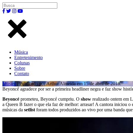
Música
Entretenimento
Colunas
Sobre
Contato
Música
| Publicado por Arthur Almeida em 15 de abril de 2018.
Beyoncé agradece por ser a primeira headliner negra e faz show histó
Beyoncé
prometeu, Beyoncé cumpriu. O
show
realizado ontem em L
a Queen B fazer o que ela faz de melhor: arrasar! A cantora iniciou o 
músicas da
setlist
foram todos produzidos ao vivo por uma banda que