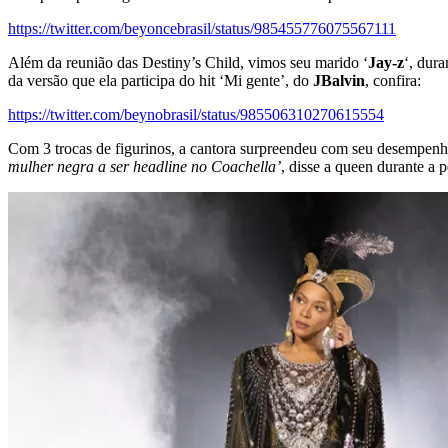
https://twitter.com/beyoncebrasil/status/985455776075567111
Além da reunião das Destiny’s Child, vimos seu marido ‘
Jay-z
‘, dur
da versão que ela participa do hit ‘Mi gente’, do
JBalvin
, confira:
https://twitter.com/beynobrasil/status/985506310270615554
Com 3 trocas de figurinos, a cantora surpreendeu com seu desempenh
mulher negra a ser headline no Coachella’
, disse a queen durante a