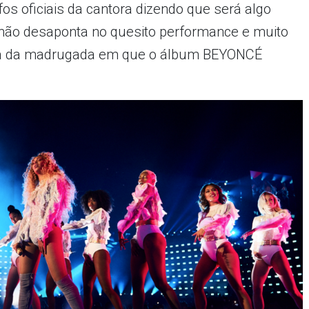
s oficiais da cantora dizendo que será algo
não desaponta no quesito performance e muito
a da madrugada em que o álbum BEYONCÉ