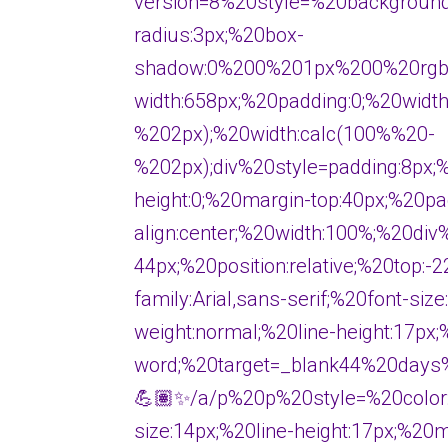
version=8%20style=%20background
radius:3px;%20box-
shadow:0%200%201px%200%20rgba(
width:658px;%20padding:0;%20widt
%202px);%20width:calc(100%%20-
%202px);div%20style=padding:8px
height:0;%20margin-top:40px;%20
align:center;%20width:100%;%
44px;%20position:relative;%20top
family:Arial,sans-serif;%20font-siz
weight:normal;%20line-height:17px
word;%20target=_blank44%20days
💪🏽✨/a/p%20p%20style=%20color:#c
size:14px;%20line-height:17px;%20