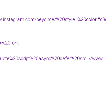
instagram.com/beyonce/%20style=%20color:#c9c
=%20font-
ote%20script%20async%20defer%20src=//www.in