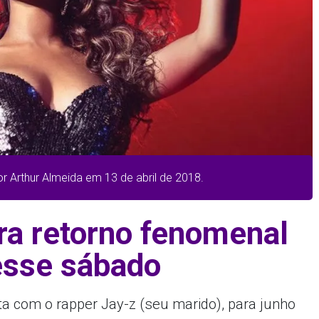
or Arthur Almeida em 13 de abril de 2018.
ra retorno fenomenal
esse sábado
ta com o rapper Jay-z (seu marido), para junho