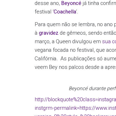
desse ano,
Beyoncé
já tinha confi
festival ‘
Coachella
‘.
Para quem não se lembra, no ano 
à
gravidez
de gêmeos, sendo então 
março, a Queen divulgou em
sua co
vegana focada no festival, que ac
Califórnia. As publicações só aum
veem Bey nos palcos desde a apre
Beyoncé durante perf
http://blockquote%20class=instag
instgrm-permalink=https://www.in