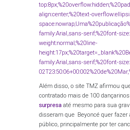
top:8px;%20overflow:hidden;%20pa
align:center;%20text-overflow:ellips
space:nowrap;Uma%20publicação%
family:Arial,sans-serif;%20font-siz
weight:normal;%20line-
height:17px;%20target=_blank%2
family:Arial,sans-serif;%20font-si
02T23:50:06+00:002%20de%20Mar,
Além disso, o site TMZ afirmou qu
contratado mais de 100 dançarinos
surpresa
até mesmo para sua gravad
disseram que Beyoncé quer fazer 
público, principalmente por ter ca