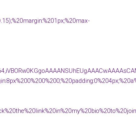
.15);%20margin:%201px;%20max-
ge/png;base64,iVBORw0KGgoAAAANSUhEUgAAACw
margin:8px%200%200%200;%20padding:0%204px;%20a
lick%20the%20link%20in%20my%20bio%20to%20jo