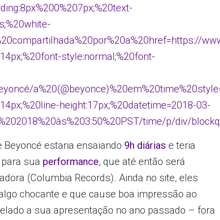
dding:8px%200%207px;%20text-
is;%20white-
20compartilhada%20por%20a%20href=https://www.
e:14px;%20font-style:normal;%20font-
0Beyoncé/a%20(@beyonce)%20em%20time%20style
ze:14px;%20line-height:17px;%20datetime=2018-03-
%202018%20às%203:50%20PST/time/p/div/blockqu
e Beyoncé estaria ensaiando
9h diárias
e teria
 para sua
performance
, que até então será
ora (Columbia Records). Ainda no site, eles
algo chocante e que cause boa impressão ao
ncelado a sua apresentação no ano passado – fora