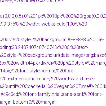
:#FFF;%20border:0;%20border-
0,0,0,0.5),0%201px%2010px%200%20rgba(0,0,0,0
h:99.375%;%20width:-webkit-calc(100%%20-
;%20div%20style=%20background:#F8F8F8;%20line-
padding:33.24074074074074%%200;%20text-
20div%20style=%20background:url(data:ima
:-22px;%20width:44px;/div/div%20p%20style=%20
e:14px;%20font-style:normal;%20font-
;%20text-decoration:none;%20word-wrap:break-
%20until%20Coachella!!%20Vegan%20Time!!%20C
9c8cd;%20font-family:Arial,sans-serif;%20font-
margin-bottom:0;%20margin-