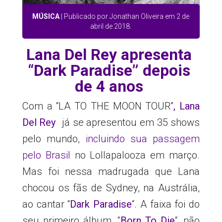
MÚSICA
| Publicado por Jonathan Oliveira em 2 de
abril de 2018.
Lana Del Rey apresenta
“Dark Paradise” depois
de 4 anos
Com a “LA TO THE MOON TOUR”
,
Lana
Del Rey
já se apresentou em 35 shows
pelo mundo,
incluindo sua passagem
pelo Brasil
no Lollapalooza em março.
Mas foi nessa madrugada que Lana
chocou os fãs de Sydney, na Austrália,
ao cantar “
Dark Paradise
“. A faixa foi do
seu primeiro álbum, “
Born To Die
“, não