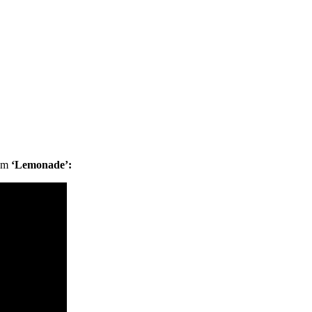
bum
‘Lemonade’: