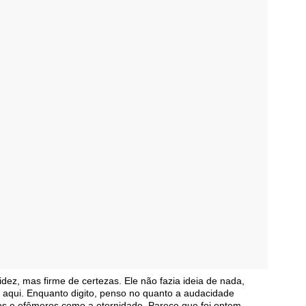
dez, mas firme de certezas. Ele não fazia ideia de nada,
 aqui. Enquanto digito, penso no quanto a audacidade
os e efêmeros como a eternidade. Parece que foi ontem.