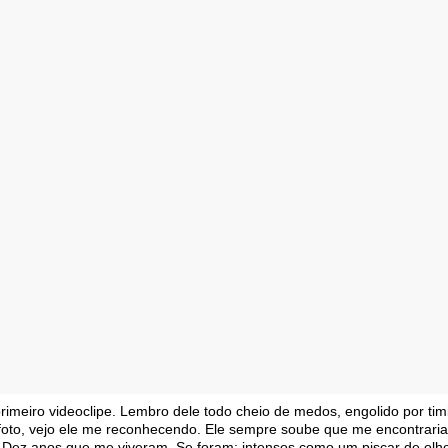
rimeiro videoclipe. Lembro dele todo cheio de medos, engolido por timi
foto, vejo ele me reconhecendo. Ele sempre soube que me encontraria
i. Dez anos que me viveram. Se foram: intensos como um piscar de olh