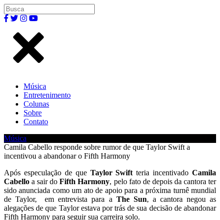
Música
Entretenimento
Colunas
Sobre
Contato
Música
| Publicado por Palco Pop em 17 de março de 2018.
Camila Cabello responde sobre rumor de que Taylor Swift a
incentivou a abandonar o Fifth Harmony
Após especulação de que
Taylor Swift
teria incentivado
Camila
Cabello
a sair do
Fifth Harmony
, pelo fato de depois da cantora ter
sido anunciada como um ato de apoio para a próxima turnê mundial
de Taylor, em entrevista para a
The Sun
, a cantora negou as
alegações de que Taylor estava por trás de sua decisão de abandonar
Fifth Harmony para seguir sua carreira solo.