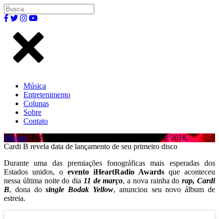
Música
Entretenimento
Colunas
Sobre
Contato
Música
| Publicado por Palco Pop em 15 de março de 2018.
Cardi B revela data de lançamento de seu primeiro disco
Durante uma das premiações fonográficas mais esperadas dos
Estados unidos, o
evento iHeartRadio Awards
que aconteceu
nessa última noite do dia
11 de março
, a nova rainha do
rap, Cardi
B
, dona do
single Bodak Yellow
, anunciou seu novo álbum de
estreia.